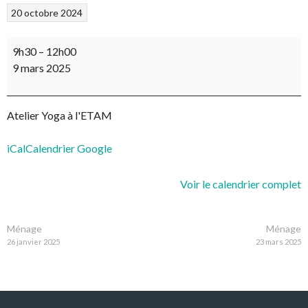
20 octobre 2024
Atelier
9h30
–
12h00
Yoga
9 mars 2025
Atelier Yoga à l'ETAM
iCal
Calendrier Google
Voir le calendrier complet
NAVIGATION
Ménage
Ménage
26 janvier 2025
23 mars 2025
DES