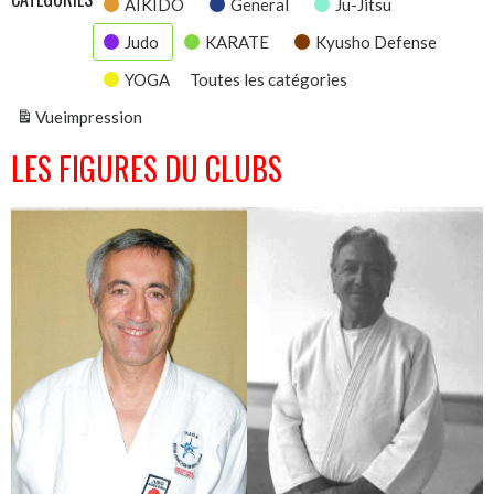
AIKIDO
General
Ju-Jitsu
Judo
KARATE
Kyusho Defense
YOGA
Toutes les catégories
Vue
impression
LES FIGURES DU CLUBS